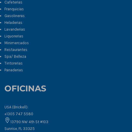
Cafeterias
Franquicias
Gasolineras
Heladerias
Lavanderias
Liquorerias
Minimercados
Restaurantes
Spa/ Belleza
Tintorerias
Panaderias
OFICINAS
USA (Brickell):
+1305 747 5580
13790 NW 4th St #103
Sunrise, FL 33325