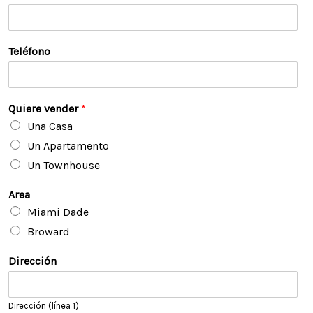
m
e
b
l
r
l
e
i
d
Teléfono
o
s
Quiere vender
*
Una Casa
Un Apartamento
Un Townhouse
Area
Miami Dade
Broward
Dirección
Dirección (línea 1)