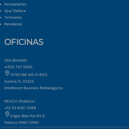
Restaurantes
Spa/ Belleza
Tintorerias
Panaderias
OFICINAS
USA (Brickell):
+1305 747 5580
13790 NW 4th St #103
Sunrise, FL 33325
Interbloom Business Brokerage Inc.
MEXICO (Polanco):
+52 55 8421 3588
Edgar Allan Poe 85 B
Polanco 11560 CDMX