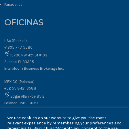
Panaderias
OFICINAS
USA (Brickell):
+1305 747 5580
13790 NW 4th St #103
Sunrise, FL 33325
Interbloom Business Brokerage Inc.
MEXICO (Polanco):
+52 55 8421 3588
Edgar Allan Poe 85 B
Polanco 11560 CDMX
We use cookies on our website to give you the most
relevant experience by remembering your preferences and
repeat visits. By clicking “Accept”, you consent to the use