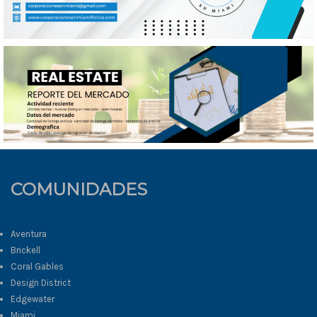
COMUNIDADES
Aventura
Brickell
Coral Gables
Design District
Edgewater
Miami