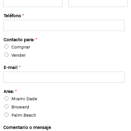
N
A
o
p
Teléfono
*
m
e
b
l
r
l
e
i
d
Contacto para:
*
o
Comprar
s
Vender
E-mail
*
Area:
*
Miami Dade
Broward
Palm Beach
Comentario o mensaje