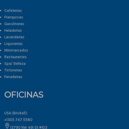
Cafeterias
Franquicias
Gasolineras
Heladerias
Lavanderias
Liquorerias
Minimercados
Restaurantes
Spa/ Belleza
Tintorerias
Panaderias
OFICINAS
USA (Brickell):
+1305 747 5580
13790 NW 4th St #103