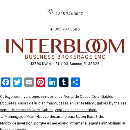
+1 305 744 3927
+1 305 747 5580
13790 NW 4th St #103, Sunrise, FL 33325
Facebook
Twitter
Email
Pinterest
LinkedIn
Tumblr
Compartir
Categories:
Inversiones inmobiliarias
,
Venta de Casas Coral Gables
Etiquetas:
casas de lujo en miami
,
casas en venta Miami
,
gables by the sea
,
venta de casas en Coral Gables
,
venta de casas en miami
←
Morningside Miami-Nuevo desarrollo para Upper East Side.
Monto de inversion, porque es necesario informar al agente inmobiliario al
buscar negocio.
→