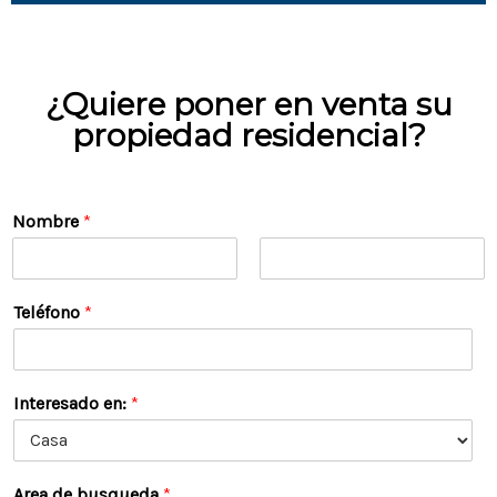
¿Quiere poner en venta su
propiedad residencial?
Nombre
*
N
A
o
p
Teléfono
*
m
e
b
l
r
l
e
i
d
Interesado en:
*
o
s
Area de busqueda
*