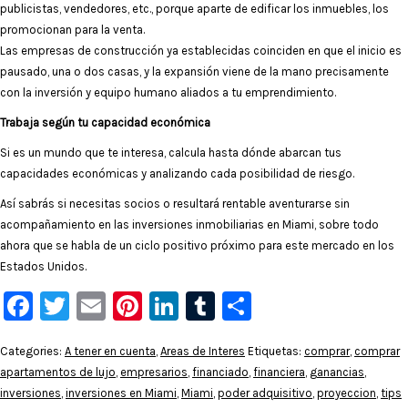
publicistas, vendedores, etc., porque aparte de edificar los inmuebles, los
promocionan para la venta.
Las empresas de construcción ya establecidas coinciden en que el inicio es
pausado, una o dos casas, y la expansión viene de la mano precisamente
con la inversión y equipo humano aliados a tu emprendimiento.
Trabaja según tu capacidad económica
Si es un mundo que te interesa, calcula hasta dónde abarcan tus
capacidades económicas y analizando cada posibilidad de riesgo.
Así sabrás si necesitas socios o resultará rentable aventurarse sin
acompañamiento en las inversiones inmobiliarias en Miami, sobre todo
ahora que se habla de un ciclo positivo próximo para este mercado en los
Estados Unidos.
Facebook
Twitter
Email
Pinterest
LinkedIn
Tumblr
Compartir
Categories:
A tener en cuenta
,
Areas de Interes
Etiquetas:
comprar
,
comprar
apartamentos de lujo
,
empresarios
,
financiado
,
financiera
,
ganancias
,
inversiones
,
inversiones en Miami
,
Miami
,
poder adquisitivo
,
proyeccion
,
tips