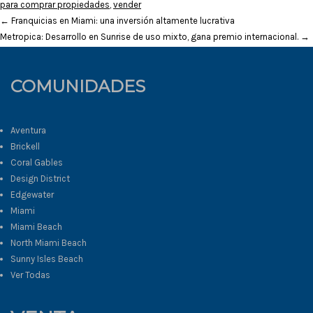
para comprar propiedades
,
vender
←
Franquicias en Miami: una inversión altamente lucrativa
Metropica: Desarrollo en Sunrise de uso mixto, gana premio internacional.
→
COMUNIDADES
Aventura
Brickell
Coral Gables
Design District
Edgewater
Miami
Miami Beach
North Miami Beach
Sunny Isles Beach
Ver Todas