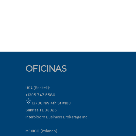
OFICINAS
USA (Brickell):
+1305 747 5580
13790 NW 4th St #103
Sunrise, FL 33325
Interbloom Business Brokerage Inc.
MEXICO (Polanco):