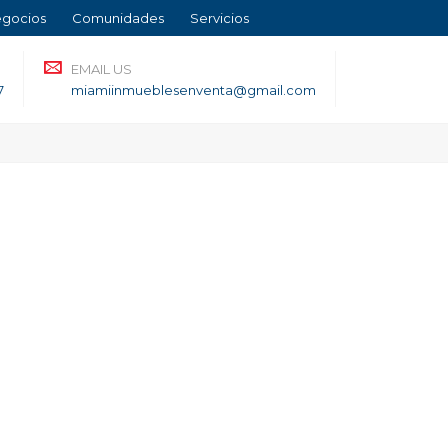
gocios
Comunidades
Servicios
EMAIL US
7
miamiinmueblesenventa@gmail.com