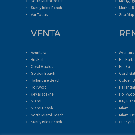
North Miami Beach
Mortgage
Sunny Isles Beach
Market R
Ver Todas
Site Map
VENTA
RE
Aventura
Aventura
Brickell
Bal Harb
Coral Gables
Brickell
Golden Beach
Coral Ga
Hallandale Beach
Golden 
Hollywod
Hallanda
Key Biscayne
Hollywo
Miami
Key Bisc
Miami Beach
Miami
North Miami Beach
Miami B
Sunny Isles Beach
Sunny Is