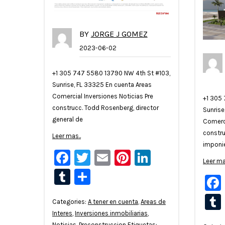
BY
JORGE J GOMEZ
2023-06-02
+1 305 747 5580 13790 NW 4th St #103,
Sunrise, FL 33325 En cuenta Areas
Comercial Inversiones Noticias Pre
+1 305
construcc. Todd Rosenberg, director
Sunrise
general de
Comerci
constru
Leer mas..
imponi
Facebook
Twitter
Email
Pinterest
LinkedIn
Leer ma
Tumblr
Compartir
Categories:
A tener en cuenta
,
Areas de
Interes
,
Inversiones inmobiliarias
,
Noticias
,
Preconstruccion
Etiquetas: