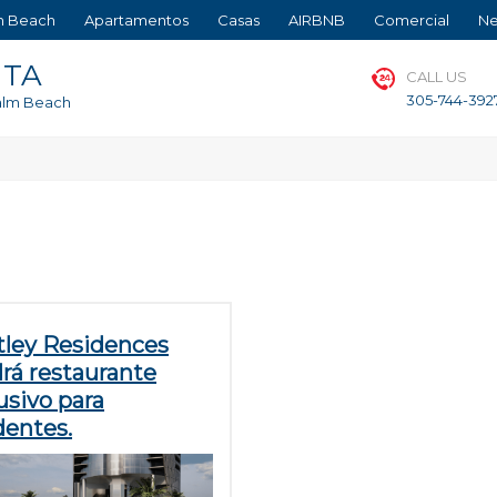
m Beach
Apartamentos
Casas
AIRBNB
Comercial
Ne
NTA
CALL US
305-744-392
Palm Beach
ley Residences
rá restaurante
usivo para
dentes.