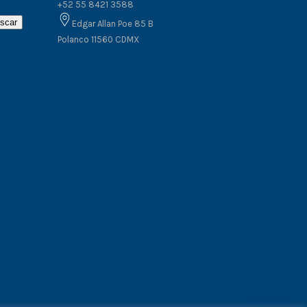
+52 55 8421 3588
scar
Edgar Allan Poe 85 B
Polanco 11560 CDMX