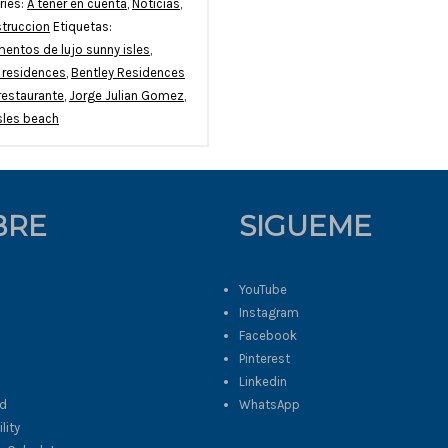
ries:
A tener en cuenta
,
Noticias
,
truccion
Etiquetas:
entos de lujo sunny isles
,
 residences
,
Bentley Residences
restaurante
,
Jorge Julian Gomez
,
sles beach
BRE
SIGUEME
YouTube
Instagram
Facebook
Pinterest
s
Linkedin
ad
WhatsApp
lity