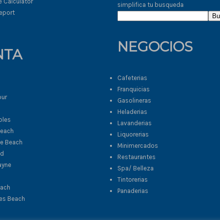
 Calculator
simplifica tu busqueda
eport
Bu
NEGOCIOS
NTA
Cafeterias
Franquicias
our
Gasolineras
Heladerias
bles
Lavanderias
Beach
Liquorerias
le Beach
Minimercados
od
Restaurantes
ayne
Spa/ Belleza
Tintorerias
each
Panaderias
les Beach