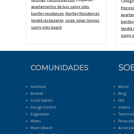
Catego
apartamentos de lujo sunny isles
,
Precons
bentley residences
,
Bentley Residences
apartam
tendrá restaurante
,
Jorge Julian Gomez
,
bentley
sunny isles beach
tendrá 
sunny i
SO
COMUNIDADES
Aventura
About
Brickell
Blog
Coral Gables
FAQ
Design District
Videos
Edgewater
Termino
Miami
Privacid
Miami Beach
Accessibi