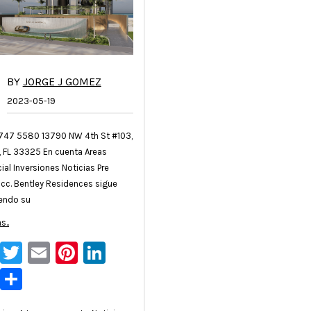
BY
JORGE J GOMEZ
2023-05-19
 747 5580 13790 NW 4th St #103,
, FL 33325 En cuenta Areas
al Inversiones Noticias Pre
cc. Bentley Residences sigue
endo su
s..
Facebook
Twitter
Email
Pinterest
LinkedIn
Tumblr
Compartir