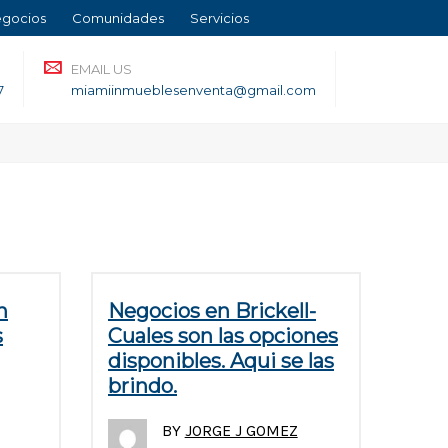
gocios
Comunidades
Servicios
EMAIL US
7
miamiinmueblesenventa@gmail.com
n
Negocios en Brickell-
s
Cuales son las opciones
disponibles. Aqui se las
brindo.
BY
JORGE J GOMEZ