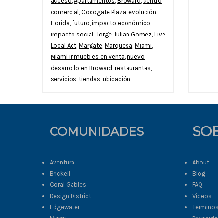
acceso
,
Apartamentos
,
Broward
,
centro
comercial
,
Cocogate Plaza
,
evolución.
,
Florida
,
futuro
,
impacto económico
,
impacto social
,
Jorge Julian Gomez
,
Live
Local Act
,
Margate
,
Marquesa
,
Miami
,
Miami Inmuebles en Venta
,
nuevo
desarrollo en Broward
,
restaurantes
,
servicios
,
tiendas
,
ubicación
SO
COMUNIDADES
Aventura
About
Brickell
Blog
Coral Gables
FAQ
Design District
Videos
Edgewater
Termino