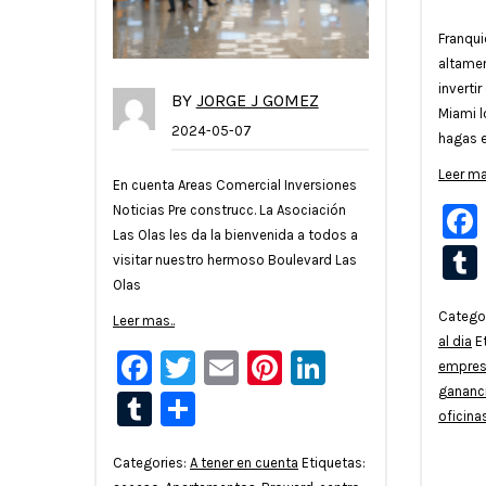
Franqui
altamen
inverti
BY
JORGE J GOMEZ
Miami 
2024-05-07
hagas 
Leer ma
En cuenta Areas Comercial Inversiones
Noticias Pre construcc. La Asociación
Las Olas les da la bienvenida a todos a
visitar nuestro hermoso Boulevard Las
Olas
Catego
Leer mas..
al dia
E
Facebook
Twitter
Email
Pinterest
LinkedIn
empres
gananc
Tumblr
Compartir
oficina
Categories:
A tener en cuenta
Etiquetas: