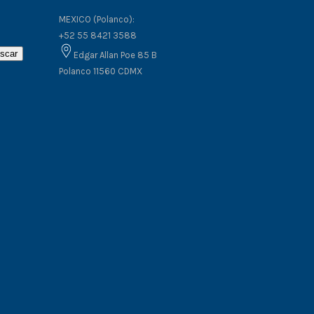
MEXICO (Polanco):
+52 55 8421 3588
scar
Edgar Allan Poe 85 B
Polanco 11560 CDMX