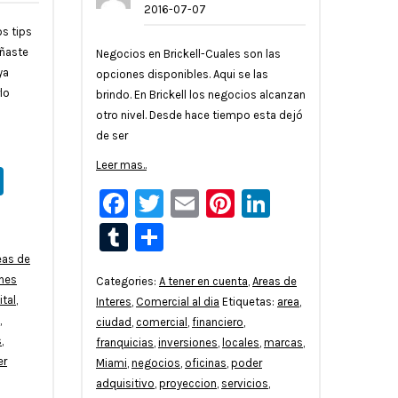
2016-07-07
s tips
oñaste
Negocios en Brickell-Cuales son las
ya
opciones disponibles. Aqui se las
lo
brindo. En Brickell los negocios alcanzan
otro nivel. Desde hace tiempo esta dejó
de ser
Leer mas..
l
nterest
LinkedIn
Facebook
Twitter
Email
Pinterest
LinkedIn
tir
Tumblr
Compartir
eas de
ones
Categories:
A tener en cuenta
,
Areas de
ital
,
Interes
,
Comercial al dia
Etiquetas:
area
,
,
ciudad
,
comercial
,
financiero
,
s
,
franquicias
,
inversiones
,
locales
,
marcas
,
er
Miami
,
negocios
,
oficinas
,
poder
adquisitivo
,
proyeccion
,
servicios
,