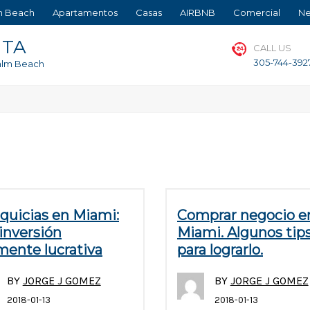
m Beach
Apartamentos
Casas
AIRBNB
Comercial
Ne
NTA
CALL US
305-744-392
Palm Beach
quicias en Miami:
Comprar negocio e
inversión
Miami. Algunos tip
mente lucrativa
para lograrlo.
BY
JORGE J GOMEZ
BY
JORGE J GOMEZ
2018-01-13
2018-01-13