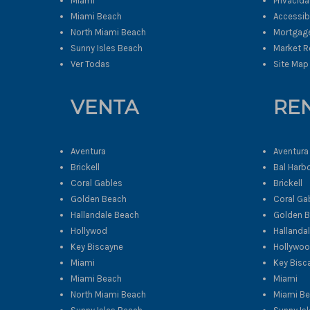
Miami
Privacid
Miami Beach
Accessibi
North Miami Beach
Mortgage
Sunny Isles Beach
Market R
Ver Todas
Site Map
VENTA
RE
Aventura
Aventura
Brickell
Bal Harb
Coral Gables
Brickell
Golden Beach
Coral Ga
Hallandale Beach
Golden 
Hollywod
Hallanda
Key Biscayne
Hollywo
Miami
Key Bisc
Miami Beach
Miami
North Miami Beach
Miami B