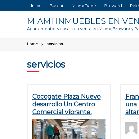
Skip
Inicio
Buscar
Miami Dade
Broward
Pal
to
content
MIAMI INMUEBLES EN VE
Apartamentos y casas a la venta en Miami, Broward y 
Home
servicios
servicios
Cocogate Plaza Nuevo
Fran
desarrollo Un Centro
una 
Comercial vibrante.
alta