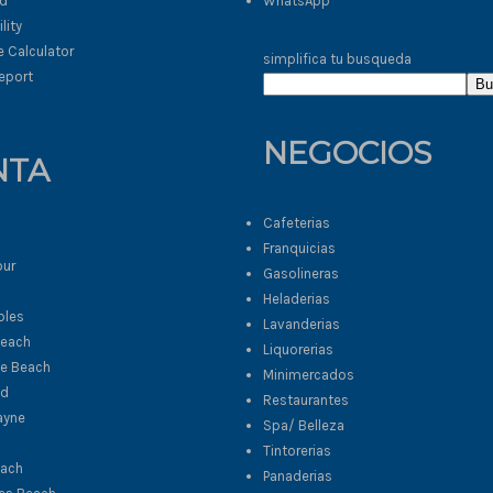
ad
WhatsApp
lity
 Calculator
simplifica tu busqueda
eport
Bu
NEGOCIOS
NTA
Cafeterias
Franquicias
our
Gasolineras
Heladerias
bles
Lavanderias
Beach
Liquorerias
le Beach
Minimercados
od
Restaurantes
ayne
Spa/ Belleza
Tintorerias
each
Panaderias