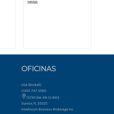
ventas
OFICINAS
USA (Brickell):
+1305 747 5580
13790 NW 4th St #103
Sunrise, FL 33325
Interbloom Business Brokerage Inc.