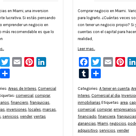
cias en Miami, una inversion
Comprar negocio en Miami. Vario
te lucrativa. Si estás pensando
para lograrlo. ¿Cuántas veces s
r o emprender un negocio en
con tener un negocio propio? Si 
lo más recomendable es que lo
cuentas con el capital para hacer
en
realidad,
s..
Leer mas..
Facebook
Twitter
Email
Pinterest
LinkedIn
Facebook
Twitter
Emai
Pi
Tumblr
Compartir
Tumblr
Compar
ries:
Areas de Interes
,
Comercial
Categories:
A tener en cuenta
,
Ar
tiquetas:
comercial
,
comprar
,
Interes
,
Comercial al dia
,
Inversi
arios
,
financiero
,
franquicias
,
inmobiliarias
Etiquetas:
area
,
cap
ias
,
inversiones
,
locales
,
marcas
,
comercial
,
comprar
,
empresarios
s
,
servicios
,
vender
,
ventas
financiado
,
financiera
,
franquicia
ganancias
,
Miami
,
negocios
,
pod
adquisitivo
,
servicios
,
vender