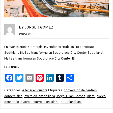
BY
JORGE J GOMEZ
2024-05-15
En cuenta Areas Comercial Inversiones Noticias Pre construcc.
Southland Mall se transforma en Southplace City Center Southland
Mall se transforma en Southplace City Center. El
Leer mas..
Facebook
Twitter
Email
Pinterest
LinkedIn
Tumblr
Compartir
Categories:
A tener en cuenta
Etiquetas:
conversion de centros
comerciales
,
inversion inmobiliaria
,
Jorge Julian Gomez
,
Miami
,
nuevo
desarrollo
,
Nuevo desarrollo en Miami
,
Southland Mall