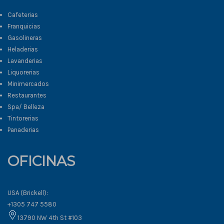
Cafeterias
Franquicias
Gasolineras
Heladerias
Lavanderias
Liquorerias
Minimercados
Restaurantes
Spa/ Belleza
Tintorerias
Panaderias
OFICINAS
USA (Brickell):
+1305 747 5580
13790 NW 4th St #103