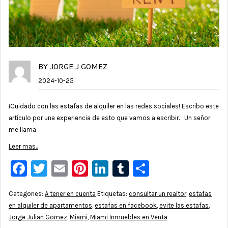
BY
JORGE J GOMEZ
2024-10-25
¡Cuidado con las estafas de alquiler en las redes sociales! Escribo este
artículo por una experiencia de esto que vamos a escribir. Un señor
me llama
Leer mas..
Facebook
Twitter
Email
Pinterest
LinkedIn
Tumblr
Compartir
Categories:
A tener en cuenta
Etiquetas:
consultar un realtor
,
estafas
en alquiler de apartamentos
,
estafas en facebook
,
evite las estafas
,
Jorge Julian Gomez
,
Miami
,
Miami Inmuebles en Venta