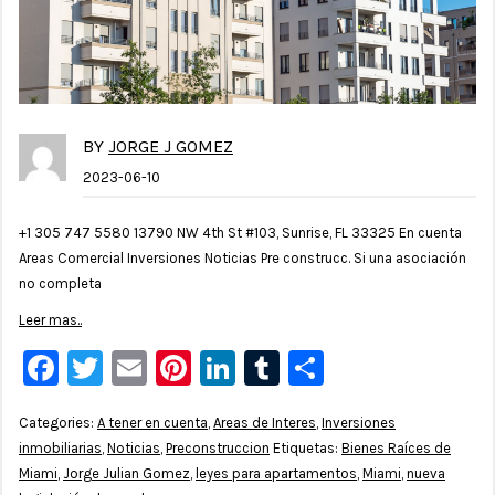
BY
JORGE J GOMEZ
2023-06-10
+1 305 747 5580 13790 NW 4th St #103, Sunrise, FL 33325 En cuenta
Areas Comercial Inversiones Noticias Pre construcc. Si una asociación
no completa
Leer mas..
Facebook
Twitter
Email
Pinterest
LinkedIn
Tumblr
Compartir
Categories:
A tener en cuenta
,
Areas de Interes
,
Inversiones
inmobiliarias
,
Noticias
,
Preconstruccion
Etiquetas:
Bienes Raíces de
Miami
,
Jorge Julian Gomez
,
leyes para apartamentos
,
Miami
,
nueva