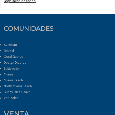
legislación de condo
COMUNIDADES
Aventura
Brickell
Coral Gables
Design District
Edgewater
Miami
Miami Beach
North Miami Beach
Sunny Isles Beach
Ver Todas
VENTA