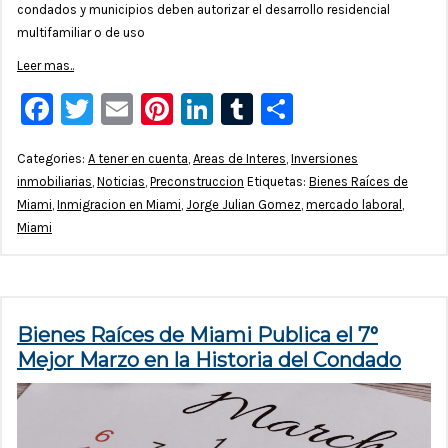
condados y municipios deben autorizar el desarrollo residencial
multifamiliar o de uso
Leer mas..
Facebook
Twitter
Email
Pinterest
LinkedIn
Tumblr
Compartir
Categories:
A tener en cuenta
,
Areas de Interes
,
Inversiones
inmobiliarias
,
Noticias
,
Preconstruccion
Etiquetas:
Bienes Raíces de
Miami
,
Inmigracion en Miami
,
Jorge Julian Gomez
,
mercado laboral
,
Miami
Bienes Raíces de Miami Publica el 7°
Mejor Marzo en la Historia del Condado