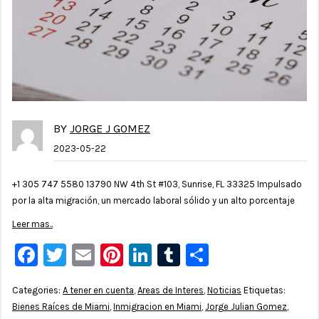
BY
JORGE J GOMEZ
2023-05-22
+1 305 747 5580 13790 NW 4th St #103, Sunrise, FL 33325 Impulsado
por la alta migración, un mercado laboral sólido y un alto porcentaje
Leer mas..
Facebook
Twitter
Email
Pinterest
LinkedIn
Tumblr
Compartir
Categories:
A tener en cuenta
,
Areas de Interes
,
Noticias
Etiquetas:
Bienes Raíces de Miami
,
Inmigracion en Miami
,
Jorge Julian Gomez
,