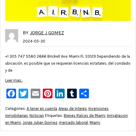
BY
JORGE J GOMEZ
2024-05-30
+1 305 747 5580 2666 Brickell Ave. Miami FL 33129 Dependiendo de la
ubicación, es posible que se requieran licencias estatales, del condado
y de
Leer mas..
Facebook
Twitter
Email
Pinterest
LinkedIn
Tumblr
Compartir
Categories:
A tener en cuenta
,
Areas de Interes
,
Inversiones
inmobiliarias
,
Noticias
Etiquetas:
Bienes Raíces de Miami
,
Inmigracion
en Miami
,
Jorge Julian Gomez
,
mercado laboral
,
Miami