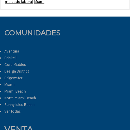
mercado laboral
,
Miami
COMUNIDADES
Aventura
Brickell
Coral Gables
Design District
Edgewater
Miami
Miami Beach
North Miami Beach
Sunny Isles Beach
Ver Todas
VENTA