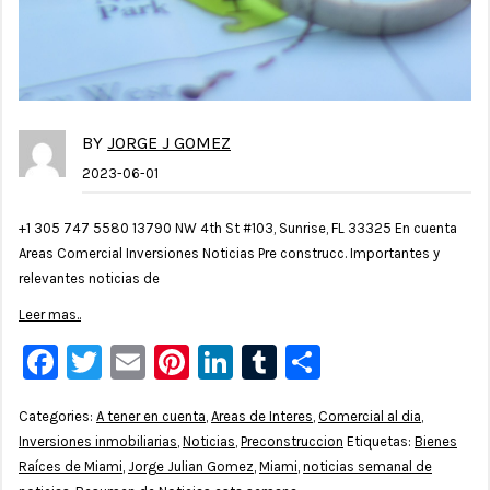
BY
JORGE J GOMEZ
2023-06-01
+1 305 747 5580 13790 NW 4th St #103, Sunrise, FL 33325 En cuenta
Areas Comercial Inversiones Noticias Pre construcc. Importantes y
relevantes noticias de
Leer mas..
Facebook
Twitter
Email
Pinterest
LinkedIn
Tumblr
Compartir
Categories:
A tener en cuenta
,
Areas de Interes
,
Comercial al dia
,
Inversiones inmobiliarias
,
Noticias
,
Preconstruccion
Etiquetas:
Bienes
Raíces de Miami
,
Jorge Julian Gomez
,
Miami
,
noticias semanal de