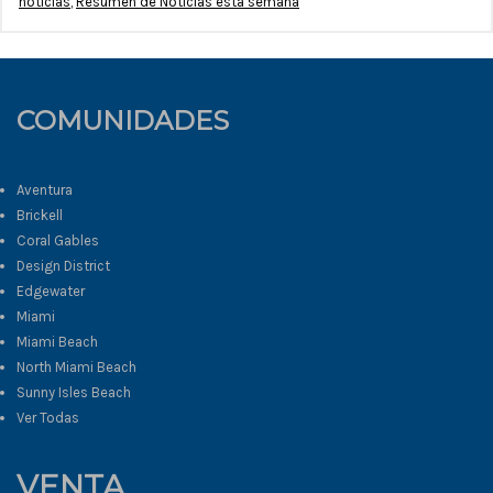
noticias
,
Resumen de Noticias esta semana
COMUNIDADES
Aventura
Brickell
Coral Gables
Design District
Edgewater
Miami
Miami Beach
North Miami Beach
Sunny Isles Beach
Ver Todas
VENTA